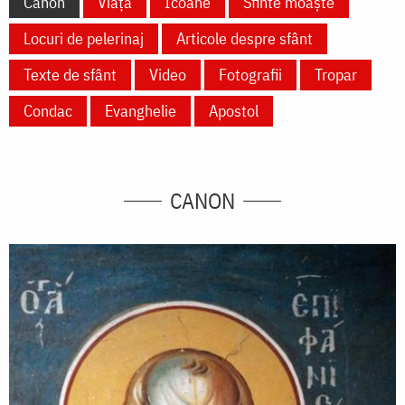
Canon
Viață
Icoane
Sfinte moaște
Locuri de pelerinaj
Articole despre sfânt
Texte de sfânt
Video
Fotografii
Tropar
Condac
Evanghelie
Apostol
CANON