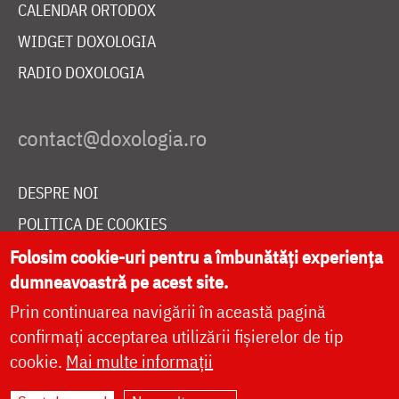
CALENDAR ORTODOX
WIDGET DOXOLOGIA
RADIO DOXOLOGIA
DESPRE NOI
POLITICA DE COOKIES
DONEAZĂ ONLINE PENTRU CATEDRALA NAȚIONALĂ
Folosim cookie-uri pentru a îmbunătăți experiența
dumneavoastră pe acest site.
Prin continuarea navigării în această pagină
LIVE
confirmați acceptarea utilizării fișierelor de tip
cookie.
Mai multe informații