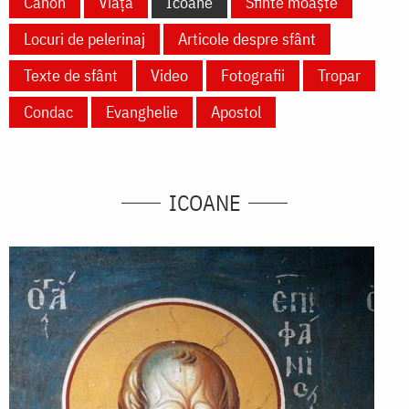
Canon
Viață
Icoane
Sfinte moaște
Locuri de pelerinaj
Articole despre sfânt
Texte de sfânt
Video
Fotografii
Tropar
Condac
Evanghelie
Apostol
ICOANE