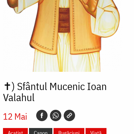
✝)
Sfântul Mucenic Ioan
Valahul
12 Mai
Acatist
Canon
Rugăciuni
Viață