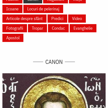
Icoane
Locuri de pelerinaj
Articole despre sfânt
Predici
Video
Fotografii
Tropar
Condac
Evanghelie
Apostol
CANON