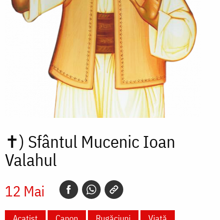
✝)
Sfântul Mucenic Ioan
Valahul
12 Mai
Acatist
Canon
Rugăciuni
Viață