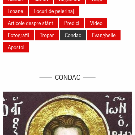
Icoane
Locuri de pelerinaj
Articole despre sfânt
Predici
Video
Fotografii
Tropar
Condac
Evanghelie
Apostol
CONDAC