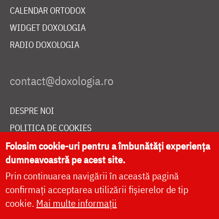
CALENDAR ORTODOX
WIDGET DOXOLOGIA
RADIO DOXOLOGIA
DESPRE NOI
POLITICA DE COOKIES
DONEAZĂ ONLINE PENTRU CATEDRALA NAȚIONALĂ
Folosim cookie-uri pentru a îmbunătăți experiența
dumneavoastră pe acest site.
Prin continuarea navigării în această pagină
LIVE
confirmați acceptarea utilizării fișierelor de tip
cookie.
Mai multe informații