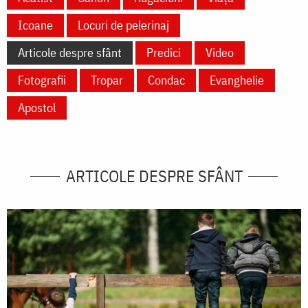
Icoane
Locuri de pelerinaj
Articole despre sfânt
Predici
Video
Fotografii
Tropar
Condac
Evanghelie
Apostol
ARTICOLE DESPRE SFÂNT