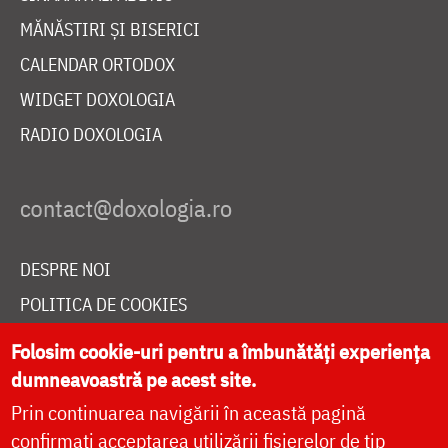
MĂNĂSTIRI ȘI BISERICI
CALENDAR ORTODOX
WIDGET DOXOLOGIA
RADIO DOXOLOGIA
DESPRE NOI
POLITICA DE COOKIES
DONEAZĂ ONLINE PENTRU CATEDRALA NAȚIONALĂ
Folosim cookie-uri pentru a îmbunătăți experiența
dumneavoastră pe acest site.
Prin continuarea navigării în această pagină
LIVE
confirmați acceptarea utilizării fișierelor de tip