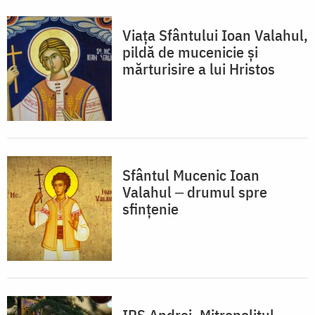
Viața Sfântului Ioan Valahul,
pildă de mucenicie și
mărturisire a lui Hristos
Sfântul Mucenic Ioan
Valahul ‒ drumul spre
sfințenie
IPS Andrei, Mitropolitul