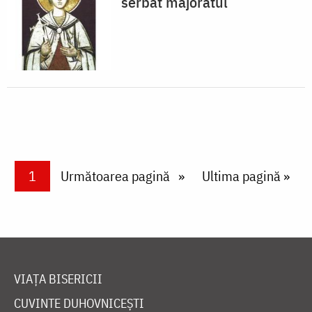
serbat majoratul
Paginare
Current page
1
Next page
Următoarea pagină
Last page
Ultima pagină »
VIAȚA BISERICII
CUVINTE DUHOVNICEȘTI