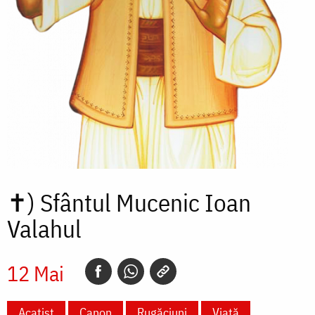
✝)
Sfântul Mucenic Ioan
Valahul
12 Mai
Acatist
Canon
Rugăciuni
Viață