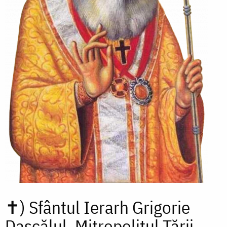
✝)
Sfântul Ierarh Grigorie
Dascălul, Mitropolitul Țării