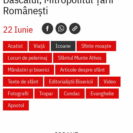
Românești
22 Iunie
Acatist
Viață
Icoane
Sfinte moaște
Locuri de pelerinaj
Sfântul Munte Athos
Mănăstiri și biserici
Articole despre sfânt
Texte de sfânt
Editorialiștii Bisericii
Video
Fotografii
Tropar
Condac
Evanghelie
Apostol