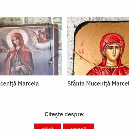
ceniță Marcela
Sfânta Muceniță Marce
Citește despre:
sfânt
icoană