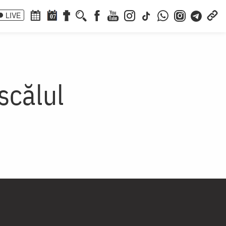
LIVE
07
scălul