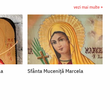
vezi mai multe »
la
Sfânta Muceniță Marcela