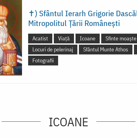
✝) Sfântul Ierarh Grigorie Dascăl
Mitropolitul Țării Românești
Acatist
Viață
Icoane
Sfinte moaște
Locuri de pelerinaj
Sfântul Munte Athos
Fotografii
ICOANE