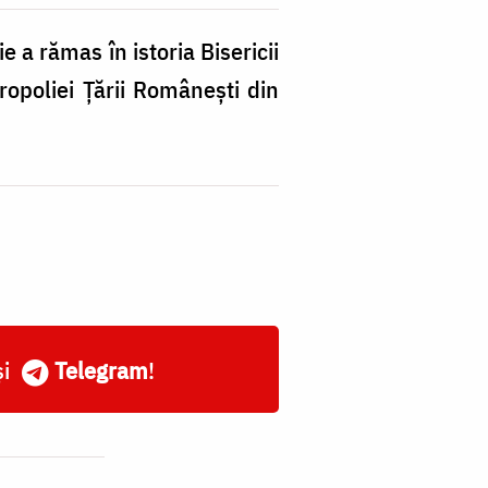
e a rămas în istoria Bisericii
ropoliei Ţării Româneşti din
și
Telegram
!