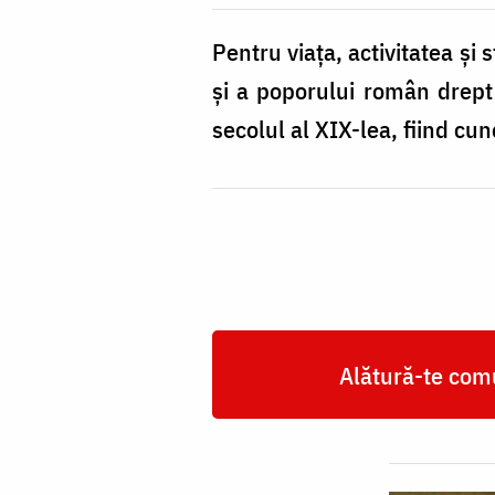
Pentru viaţa, activitatea şi 
şi a poporului român drept 
secolul al XIX-lea, fiind c
Alătură-te comu