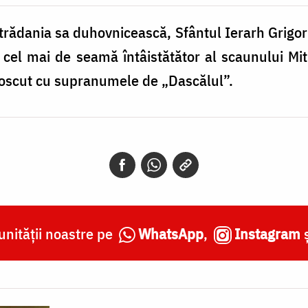
strădania sa duhovnicească, Sfântul Ierarh Grigori
cel mai de seamă întâistătător al scaunului Mit
unoscut cu supranumele de „Dascălul”.
nității noastre pe
WhatsApp
,
Instagram