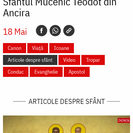
Sfântul Mucenic Teodot din
Ancira
18 Mai
Canon
Viață
Icoane
Articole despre sfânt
Video
Tropar
Condac
Evanghelie
Apostol
ARTICOLE DESPRE SFÂNT