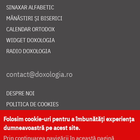
SINAXAR ALFABETIC
MĂNĂSTIRI ȘI BISERICI
CALENDAR ORTODOX
WIDGET DOXOLOGIA
RADIO DOXOLOGIA
DESPRE NOI
POLITICA DE COOKIES
DONEAZĂ ONLINE PENTRU CATEDRALA NAȚIONALĂ
Folosim cookie-uri pentru a îmbunătăți experiența
dumneavoastră pe acest site.
Prin continuarea navigării în această pagină
LIVE