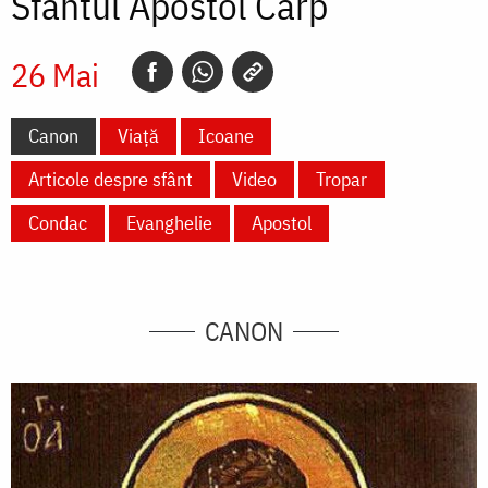
Sfântul Apostol Carp
26 Mai
Canon
Viață
Icoane
Articole despre sfânt
Video
Tropar
Condac
Evanghelie
Apostol
CANON