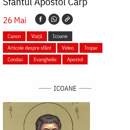
Sfântul Apostol Carp
26 Mai
Canon
Viață
Icoane
Articole despre sfânt
Video
Tropar
Condac
Evanghelie
Apostol
ICOANE