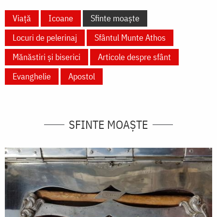
Viață
Icoane
Sfinte moaște
Locuri de pelerinaj
Sfântul Munte Athos
Mănăstiri și biserici
Articole despre sfânt
Evanghelie
Apostol
SFINTE MOAȘTE