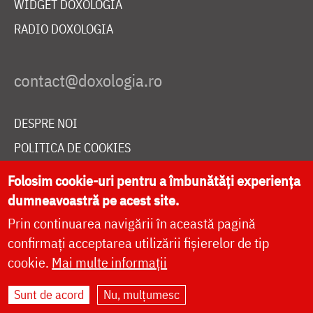
WIDGET DOXOLOGIA
RADIO DOXOLOGIA
DESPRE NOI
POLITICA DE COOKIES
DONEAZĂ ONLINE PENTRU CATEDRALA NAȚIONALĂ
Folosim cookie-uri pentru a îmbunătăți experiența
dumneavoastră pe acest site.
Prin continuarea navigării în această pagină
LIVE
confirmați acceptarea utilizării fișierelor de tip
cookie.
Mai multe informații
Site dezvoltat de
DOXOLOGIA MEDIA
,
Sunt de acord
Nu, mulțumesc
Arhiepiscopia Iașilor | ©
doxologia.ro