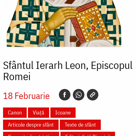
Sfântul Ierarh Leon, Episcopul
Romei
18 Februarie
Canon
Viață
Icoane
Articole despre sfânt
Texte de sfânt