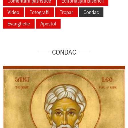
Comentarii patristice
Editorialiștii Bisericii
Video
Fotografii
Tropar
Condac
Evanghelie
Apostol
CONDAC