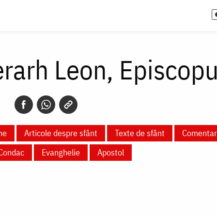
erarh Leon, Episcop
ne
Articole despre sfânt
Texte de sfânt
Comentari
Condac
Evanghelie
Apostol