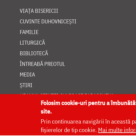
VIAȚA BISERICII
CUVINTE DUHOVNICEȘTI
FAMILIE
LITURGICĂ
BIBLIOTECĂ
ÎNTREABĂ PREOTUL
MEDIA
ȘTIRI
HRAMUL SFINTEI CUVIOASE PARASCHEVA
Folosim cookie-uri pentru a îmbunăt
site.
Prin continuarea navigării în această p
fișierelor de tip cookie.
Mai multe infor
Site dezvolt