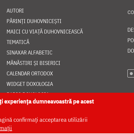
AUTORI
PĂRINȚI DUHOVNICEȘTI
DE
MAICI CU VIAȚĂ DUHOVNICEASCĂ
PO
TEMATICĂ
DO
SINAXAR ALFABETIC
MĂNĂSTIRI ȘI BISERICI
CALENDAR ORTODOX
WIDGET DOXOLOGIA
RADIO DOXOLOGIA
ăți experiența dumneavoastră pe acest
agină confirmați acceptarea utilizării
mații
at de
DOXOLOGIA MEDIA
, Arhiepiscopia Iașilor | 