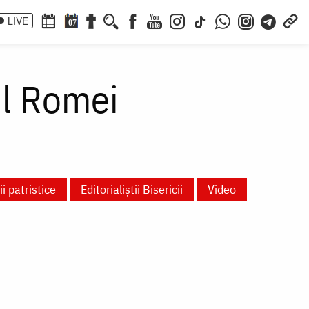
LIVE
07
ul Romei
i patristice
Editorialiștii Bisericii
Video