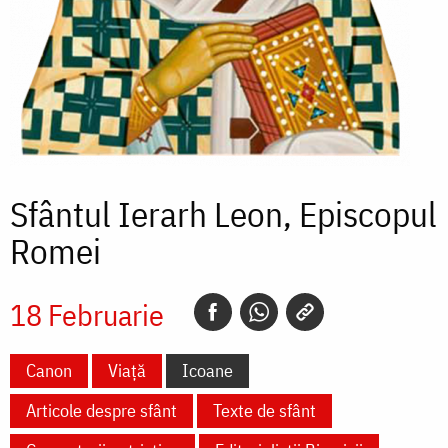
Sfântul Ierarh Leon, Episcopul
Romei
18 Februarie
Canon
Viață
Icoane
Articole despre sfânt
Texte de sfânt