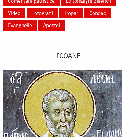
Comentarii patristice
Editorialiștii Bisericii
Video
Fotografii
Tropar
Condac
Evanghelie
Apostol
ICOANE