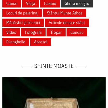
Canon
Viață
Icoane
Sfinte moaște
Locuri de pelerinaj
Sfântul Munte Athos
Mănăstiri și biserici
Articole despre sfânt
Video
Fotografii
Tropar
Condac
Evanghelie
Apostol
SFINTE MOAȘTE