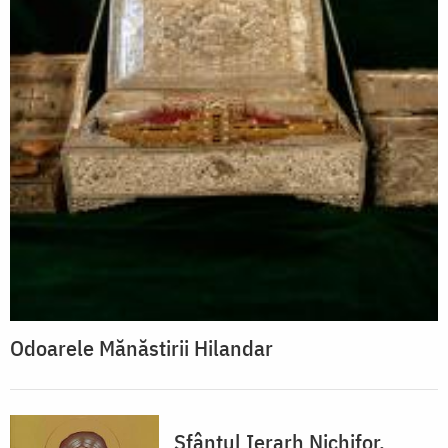
Odoarele Mănăstirii Hilandar
Sfântul Ierarh Nichifor,