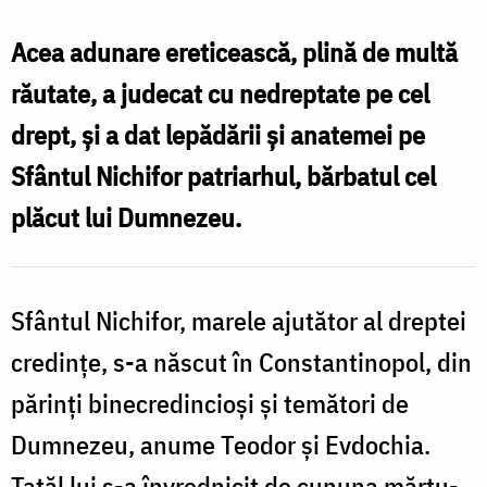
Ierarh
Nichifor
Acea adunare ereticească, plină de multă
Mărturisitorul,
răutate, a judecat cu nedreptate pe cel
Patriarhul
drept, și a dat lepădării și anatemei pe
Constantinopolului
Sfântul Nichifor patriarhul, bărbatul cel
plăcut lui Dumnezeu.
Sfântul Nichifor, marele ajutător al dreptei
credințe, s-a născut în Constantinopol, din
părinți binecredincioși și temători de
Dumnezeu, anume Teodor și Evdochia.
Tatăl lui s-a învrednicit de cununa mărtu­