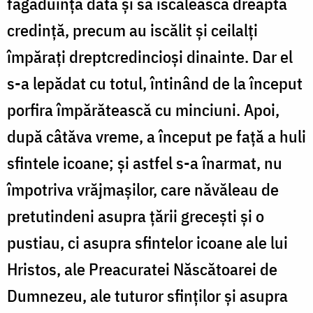
făgăduința dată și să iscălească dreapta
credință, precum au iscălit și ceilalți
împărați dreptcredincioși dinainte. Dar el
s-a lepădat cu totul, întinând de la început
porfira împărătească cu minciuni. Apoi,
după câtăva vreme, a început pe față a huli
sfintele icoane; și astfel s-a înarmat, nu
împotriva vrăjmașilor, care năvăleau de
pretutindeni asupra țării grecești și o
pustiau, ci asupra sfintelor icoane ale lui
Hristos, ale Preacuratei Născătoarei de
Dumnezeu, ale tuturor sfinților și asupra