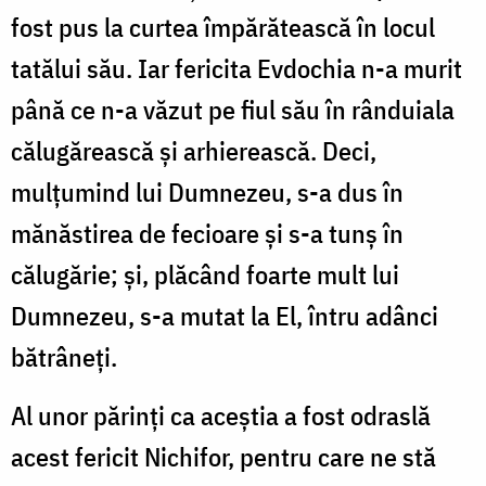
fost pus la curtea împărătească în locul
tatălui său. Iar fericita Evdochia n-a murit
până ce n-a văzut pe fiul său în rânduiala
călugărească și arhierească. Deci,
mulțumind lui Dumnezeu, s-a dus în
mănăstirea de fecioare și s-a tunș în
călugărie; și, plăcând foarte mult lui
Dumnezeu, s-a mutat la El, întru adânci
bătrâneți.
Al unor părinți ca aceștia a fost odraslă
acest fericit Nichifor, pentru care ne stă