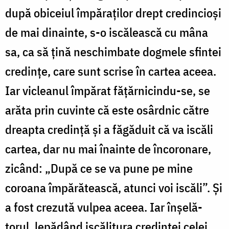
după obiceiul împăraților drept credincioși
de mai dinainte, s-o iscălească cu mâna
sa, ca să țină neschimbate dogmele sfintei
credințe, care sunt scrise în cartea aceea.
Iar vicleanul împărat fățărnicindu-se, se
arăta prin cuvinte că este osârdnic către
dreapta credință și a făgăduit că va iscăli
cartea, dar nu mai înainte de încoronare,
zicând: „După ce se va pune pe mine
coroana împără­tească, atunci voi iscăli”. Și
a fost crezută vulpea aceea. Iar înșelă­
torul, lepădând iscălitura credinței celei