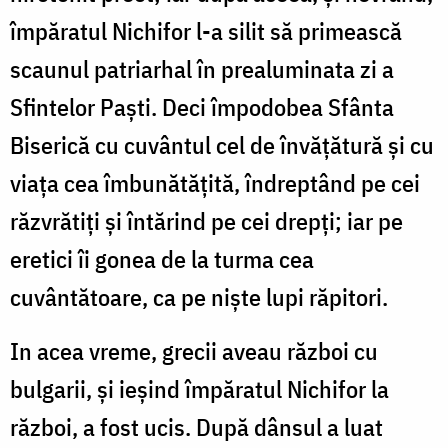
împăratul Nichifor l-a silit să primească
scaunul patriarhal în prealuminata zi a
Sfintelor Paști. Deci împo­dobea Sfânta
Biserică cu cuvântul cel de învățătură și cu
viața cea îmbunătățită, îndreptând pe cei
răzvrătiți și întărind pe cei drepți; iar pe
eretici îi gonea de la turma cea
cuvântătoare, ca pe niște lupi răpitori.
In acea vreme, grecii aveau război cu
bulgarii, și ieșind împăratul Nichifor la
război, a fost ucis. După dânsul a luat