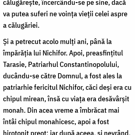
călugărește, încercându-se pe sine, dacă
va putea suferi ne voința vieții celei aspre
a călugăriei.
Și a petrecut acolo mulți ani, până la
împărăția lui Nichifor. Apoi, preasfințitul
Tarasie, Patriarhul Constantinopolului,
ducându-se către Domnul, a fost ales la
patriarhie fericitul Nichifor, căci deși era cu
chipul mirean, însă cu viața era desăvârșit
monah. Din acea vreme a îmbrăcat mai
întâi chipul monahicesc, apoi a fost
hirotonit preot; iar după aceea, și nevrând,