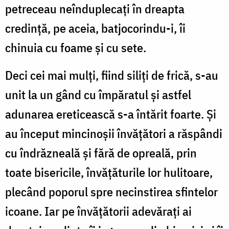
petreceau neînduplecați în dreapta
credință, pe aceia, batjocorindu-i, îi
chinuia cu foame și cu sete.
Deci cei mai mulți, fiind siliți de frică, s-au
unit la un gând cu împăratul și astfel
adunarea ereticească s-a întărit foarte. Și
au început mincinoșii învățători a răspândi
cu îndrăzneală și fără de opreală, prin
toate bisericile, învățăturile lor hulitoare,
plecând poporul spre necinstirea sfintelor
icoane. Iar pe învățătorii adevărați ai