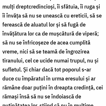
mulți dreptcredincioși, îi sfătuia, îi ruga și
îi învăța să nu se unească cu ereticii, să se
ferească de aluatul lor și să fugă de
învățătura lor ca de mușcătură de viperă;
să nu se înfricoșeze de acea cumplită
vreme, nici să se teamă de îngrozirea
tiranului, cel ce ucide numai trupul, nu și
sufletul. Și chiar dacă tot poporul s-ar
duce cu împăratul în urma eresului și ar
rămâne doar puțini în dreapta credință, cei
rămași însă să nu se îndoiască de
puținătatea lor, știind că nu în mulțime