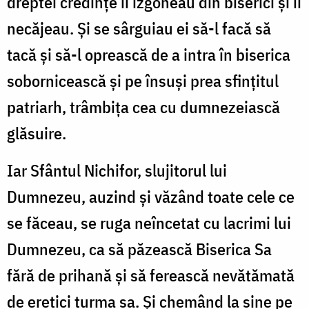
dreptei credințe îi izgoneau din biserici și îi
necăjeau. Și se sârguiau ei să-l facă să
tacă și să-l oprească de a intra în biserica
sobornicească și pe însuși prea sfințitul
patriarh, trâmbița cea cu dumnezeiască
glăsuire.
Iar Sfântul Nichifor, slujitorul lui
Dumnezeu, auzind și văzând toate cele ce
se făceau, se ruga neîncetat cu lacrimi lui
Dumnezeu, ca să păzească Biserica Sa
fără de prihană și să ferească nevătămată
de eretici turma sa. Și chemând la sine pe