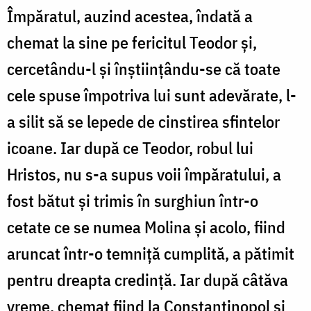
Împăratul, auzind acestea, îndată a
chemat la sine pe fericitul Teodor și,
cercetându-l și înștiințându-se că toate
cele spuse împo­triva lui sunt adevărate, l-
a silit să se lepede de cinstirea sfintelor
icoane. Iar după ce Teodor, robul lui
Hristos, nu s-a supus voii împăratului, a
fost bătut și trimis în surghiun într-o
cetate ce se numea Molina și acolo, fiind
aruncat într-o temniță cumplită, a pătimit
pentru dreapta credință. Iar după câtăva
vreme, chemat fiind la Constantinopol și