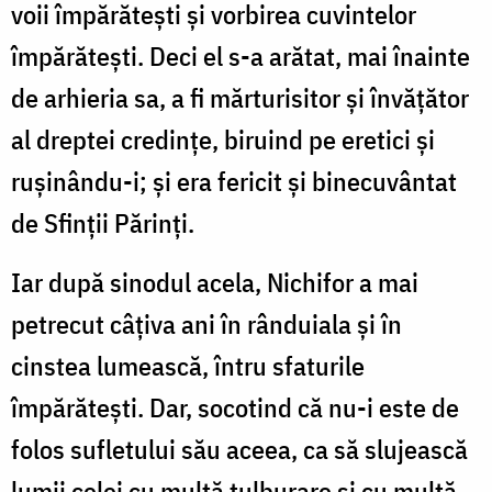
voii împărătești și vorbirea cuvintelor
împărătești. Deci el s-a arătat, mai înainte
de arhieria sa, a fi mărturisitor și învățător
al dreptei credințe, biruind pe eretici și
rușinându-i; și era fericit și binecuvântat
de Sfinții Părinți.
Iar după sinodul acela, Nichifor a mai
petrecut câțiva ani în rânduiala și în
cinstea lumească, întru sfaturile
împărătești. Dar, socotind că nu-i este de
folos sufletului său aceea, ca să slujească
lumii celei cu multă tulburare și cu multă