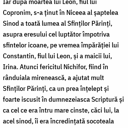
Iar după moartea lui Leon, fiul lui
Copronim, s-a ținut în Niceea al șaptelea
Sinod a toată lumea al Sfinților Părinți,
asupra eresului cel luptător împotriva
sfintelor icoane, pe vremea împărăției lui
Constantin, fiul lui Leon, și a maicii lui,
Irina. Atunci fericitul Nichifor, fiind în
rânduiala mirenească, a ajutat mult
Sfinților Părinți, ca un prea înțelept și
foarte iscusit în dumnezeiasca Scriptură și
ca cel ce era întru mare cinste, căci lui, la
acel sinod, îi era încredințată socoteala