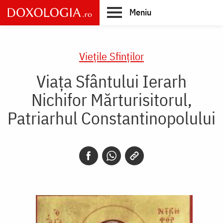
Skip
Meniu
to
main
Main
content
navigation
Vieţile Sfinţilor
Viața Sfântului Ierarh
Nichifor Mărturisitorul,
Patriarhul Constantinopolului