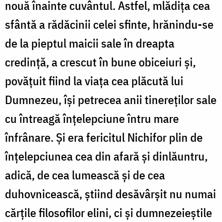
nouă înainte cuvântul. Astfel, mlădița cea
sfântă a rădăcinii celei sfinte, hrănindu-se
de la pieptul maicii sale în dreapta
credință, a crescut în bune obiceiuri și,
povățuit fiind la viața cea plăcută lui
Dumnezeu, își petrecea anii tinereților sale
cu întreagă înțelepciune întru mare
înfrânare. Și era fericitul Nichifor plin de
înțelepciunea cea din afară și dinlăuntru,
adică, de cea lumească și de cea
duhovnicească, știind desăvârșit nu numai
cărțile filosofilor elini, ci și dumnezeieștile