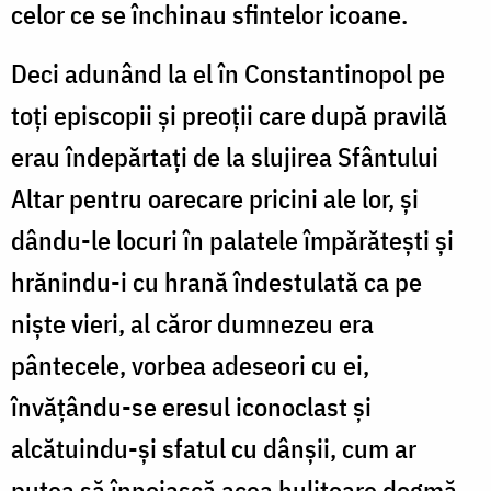
celor ce se închinau sfintelor icoane.
Deci adunând la el în Constantinopol pe
toți episcopii și preoții care după pravilă
erau îndepărtați de la slujirea Sfântului
Altar pentru oarecare pricini ale lor, și
dându-le locuri în palatele împărătești și
hrănindu-i cu hrană îndestulată ca pe
niște vieri, al căror dumnezeu era
pântecele, vorbea adeseori cu ei,
învățându-se eresul iconoclast și
alcătuindu-și sfatul cu dânșii, cum ar
putea să înnoiască acea hulitoare dogmă