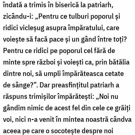
îndată a trimis în biserică la patriarh,
zicându-i: „Pentru ce tulburi poporul și
ridici vicleșug asupra împăratului, care
voiește să facă pace și un gând între toți?
Pentru ce ridici pe poporul cel fără de
minte spre război și voiești ca, prin bătălia
dintre noi, să umpli împărăteasca cetate
de sânge?”. Dar preasfințitul patriarh a
răspuns trimișilor împă­rătești: „Noi nu
gândim nimic de acest fel din cele ce grăiți
voi, nici n-a venit în mintea noastră cândva
aceea pe care o socotește despre noi