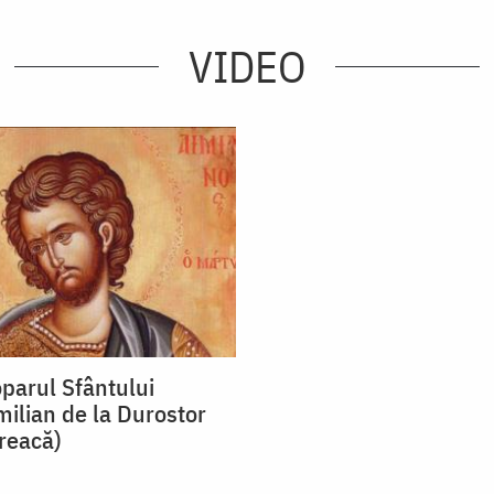
VIDEO
oparul Sfântului
ilian de la Durostor
greacă)