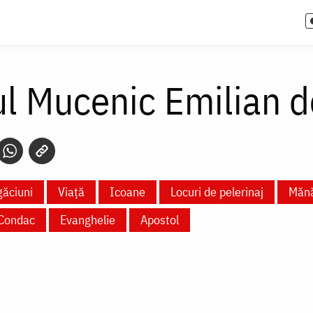
ul Mucenic Emilian d
ăciuni
Viață
Icoane
Locuri de pelerinaj
Mănăs
Condac
Evanghelie
Apostol