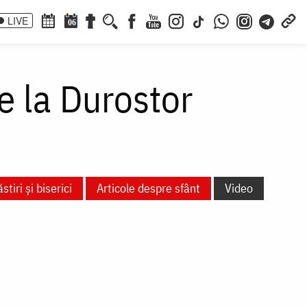
LIVE
06
e la Durostor
tiri și biserici
Articole despre sfânt
Video