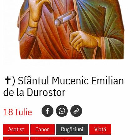
✝)
Sfântul Mucenic Emilian
de la Durostor
18 Iulie
Acatist
Canon
Rugăciuni
Viață