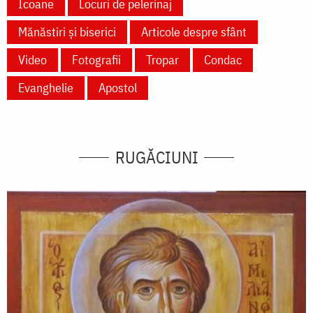
Icoane
Locuri de pelerinaj
Mănăstiri și biserici
Articole despre sfânt
Video
Fotografii
Tropar
Condac
Evanghelie
Apostol
RUGĂCIUNI