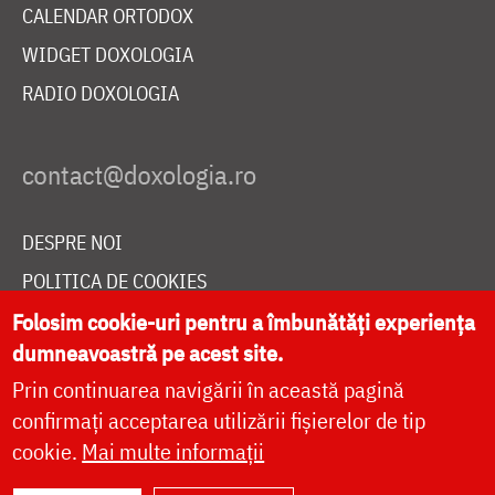
CALENDAR ORTODOX
WIDGET DOXOLOGIA
RADIO DOXOLOGIA
DESPRE NOI
POLITICA DE COOKIES
DONEAZĂ ONLINE PENTRU CATEDRALA NAȚIONALĂ
Folosim cookie-uri pentru a îmbunătăți experiența
dumneavoastră pe acest site.
Prin continuarea navigării în această pagină
LIVE
confirmați acceptarea utilizării fișierelor de tip
cookie.
Mai multe informații