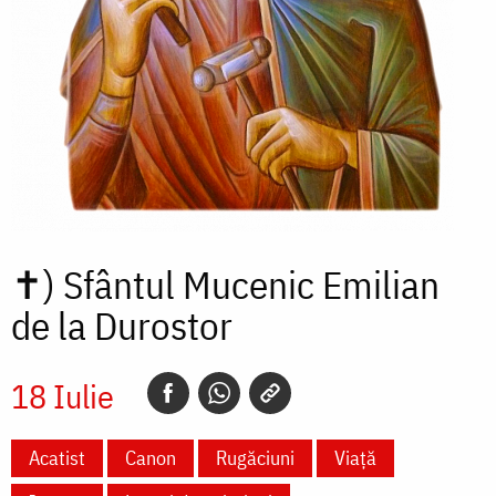
✝)
Sfântul Mucenic Emilian
de la Durostor
18 Iulie
Acatist
Canon
Rugăciuni
Viață