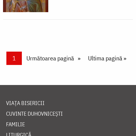
Paginare
Current page
1
Next page
Următoarea pagină
Last page
Ultima pagină »
VIAȚA BISERICII
CUVINTE DUHOVNICEȘTI
FAMILIE
LITURGICĂ