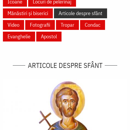
Icoane
Locuri de pelerinaj
Mănăstiri și biserici
Articole despre sfânt
Video
Fotografii
Tropar
Condac
Evanghelie
Apostol
ARTICOLE DESPRE SFÂNT