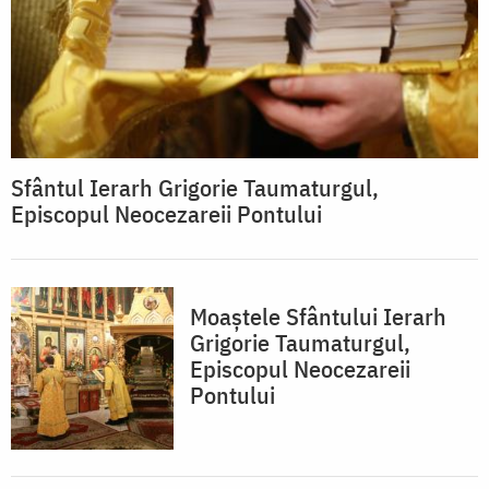
Sfântul Ierarh Grigorie Taumaturgul,
Episcopul Neocezareii Pontului
Moaştele Sfântului Ierarh
Grigorie Taumaturgul,
Episcopul Neocezareii
Pontului