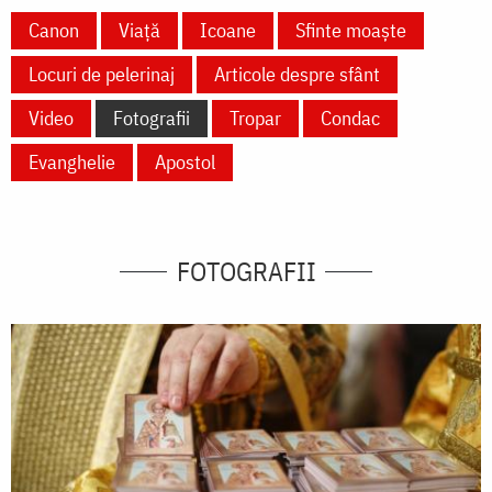
Canon
Viață
Icoane
Sfinte moaște
Locuri de pelerinaj
Articole despre sfânt
Video
Fotografii
Tropar
Condac
Evanghelie
Apostol
FOTOGRAFII