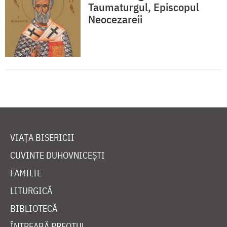
Taumaturgul, Episcopul
Neocezareii
VIAȚA BISERICII
CUVINTE DUHOVNICEȘTI
FAMILIE
LITURGICĂ
BIBLIOTECĂ
ÎNTREABĂ PREOTUL