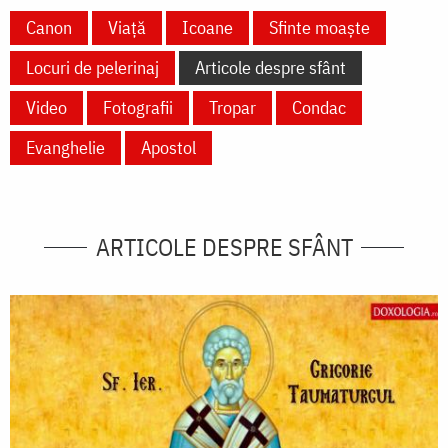
Canon
Viață
Icoane
Sfinte moaște
Locuri de pelerinaj
Articole despre sfânt
Video
Fotografii
Tropar
Condac
Evanghelie
Apostol
ARTICOLE DESPRE SFÂNT