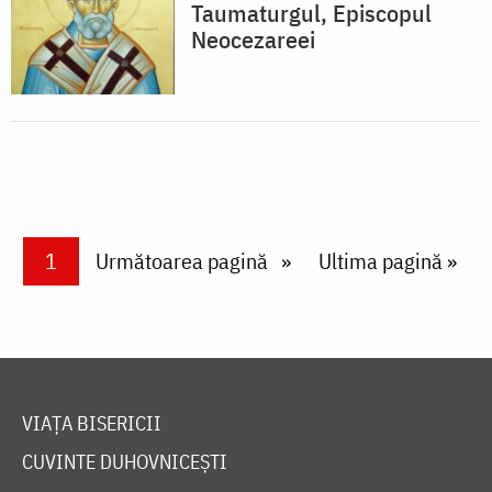
Taumaturgul, Episcopul
Neocezareei
Paginare
Current page
1
Next page
Următoarea pagină
Last page
Ultima pagină »
VIAȚA BISERICII
CUVINTE DUHOVNICEȘTI