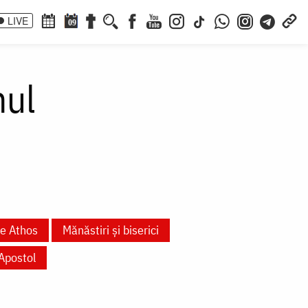
LIVE
09
hul
te Athos
Mănăstiri și biserici
Apostol