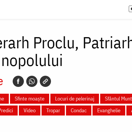
erarh Proclu, Patriar
inopolului
e
ne
Sfinte moaște
Locuri de pelerinaj
Sfântul Mun
Predici
Video
Tropar
Condac
Evanghelie