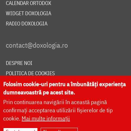
CALENDAR ORTODOX
WIDGET DOXOLOGIA
RADIO DOXOLOGIA
DESPRE NOI
POLITICA DE COOKIES
DONEAZĂ ONLINE PENTRU CATEDRALA NAȚIONALĂ
Folosim cookie-uri pentru a îmbunătăți experiența
dumneavoastră pe acest site.
Prin continuarea navigării în această pagină
LIVE
confirmați acceptarea utilizării fișierelor de tip
cookie.
Mai multe informații