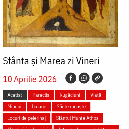
Sfânta și Marea zi Vineri
10 Aprilie 2026
Acatist
Paraclis
Rugăciuni
Viață
Minuni
Icoane
Sfinte moaște
Locuri de pelerinaj
Sfântul Munte Athos