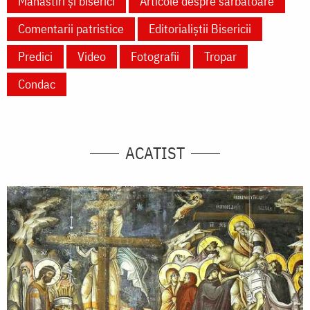
Mănăstiri și biserici
Articole despre sărbătoare
Comentarii patristice
Editorialiștii Bisericii
Predici
Video
Fotografii
Tropar
Condac
ACATIST