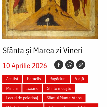
Sfânta și Marea zi Vineri
10 Aprilie 2026
Acatist
Paraclis
Rugăciuni
Viață
Minuni
Icoane
Sfinte moaște
Locuri de pelerinaj
Sfântul Munte Athos