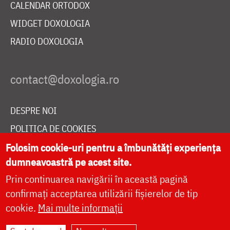
CALENDAR ORTODOX
WIDGET DOXOLOGIA
RADIO DOXOLOGIA
DESPRE NOI
POLITICA DE COOKIES
DONEAZĂ ONLINE PENTRU CATEDRALA NAȚIONALĂ
Folosim cookie-uri pentru a îmbunătăți experiența
dumneavoastră pe acest site.
Prin continuarea navigării în această pagină
LIVE
confirmați acceptarea utilizării fișierelor de tip
cookie.
Mai multe informații