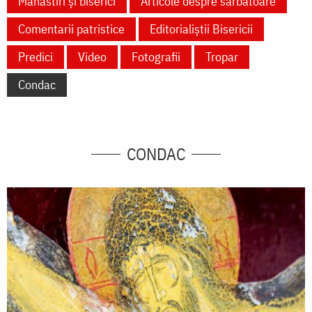
Mănăstiri și biserici
Articole despre sărbătoare
Comentarii patristice
Editorialiștii Bisericii
Predici
Video
Fotografii
Tropar
Condac
CONDAC