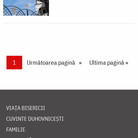
Paginare
Current page
1
Next page
Următoarea pagină
Last page
Ultima pagină »
VIAȚA BISERICII
CUVINTE DUHOVNICEȘTI
FAMILIE