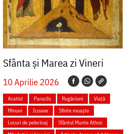
Sfânta și Marea zi Vineri
10 Aprilie 2026
Acatist
Paraclis
Rugăciuni
Viață
Minuni
Icoane
Sfinte moaște
Locuri de pelerinaj
Sfântul Munte Athos