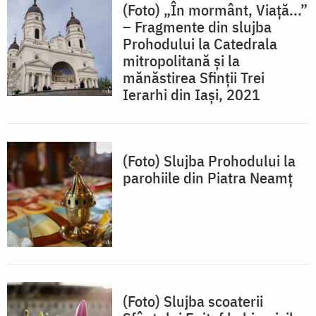
(Foto) „În mormânt, Viață...”
– Fragmente din slujba
Prohodului la Catedrala
mitropolitană și la
mănăstirea Sfinții Trei
Ierarhi din Iași, 2021
(Foto) Slujba Prohodului la
parohiile din Piatra Neamț
(Foto) Slujba scoaterii