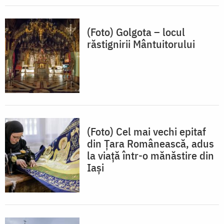
(Foto) Golgota – locul
răstignirii Mântuitorului
(Foto) Cel mai vechi epitaf
din Țara Românească, adus
la viață într-o mănăstire din
Iași