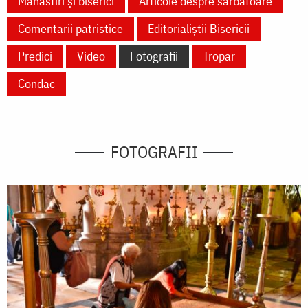
Mănăstiri și biserici
Articole despre sărbătoare
Comentarii patristice
Editorialiștii Bisericii
Predici
Video
Fotografii
Tropar
Condac
FOTOGRAFII