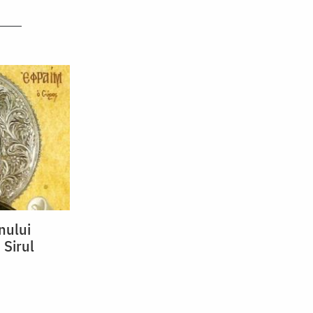
nului
 Sirul