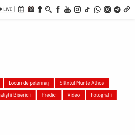
LIVE
09
Locuri de pelerinaj
Sfântul Munte Athos
aliștii Bisericii
Predici
Video
Fotografii