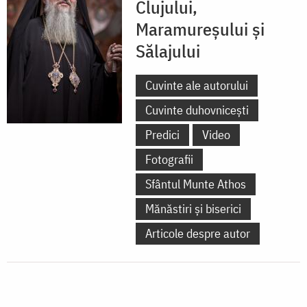
Clujului,
Maramureșului și
Sălajului
Cuvinte ale autorului
Cuvinte duhovnicești
Predici
Video
Fotografii
Sfântul Munte Athos
Mănăstiri și biserici
Articole despre autor