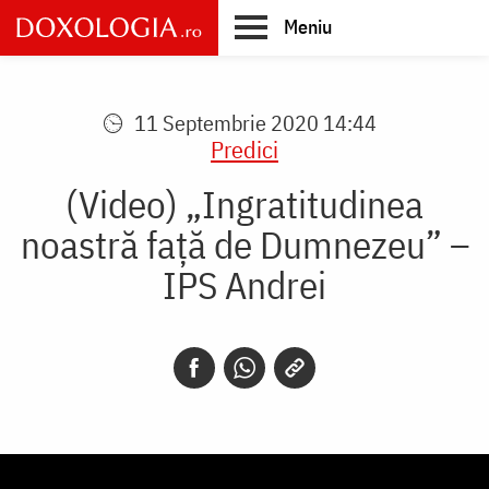
Skip
Meniu
to
main
Main
content
navigation
11 Septembrie 2020 14:44
Predici
(Video) „Ingratitudinea
noastră față de Dumnezeu” –
IPS Andrei