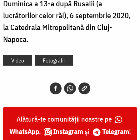
Duminica a 13-a după Rusalii (a
lucrătorilor celor răi), 6 septembrie 2020,
la Catedrala Mitropolitană din Cluj-
Napoca.
Video
Fotografii
Alătură-te comunității noastre pe
WhatsApp
,
Instagram
și
Telegram
!