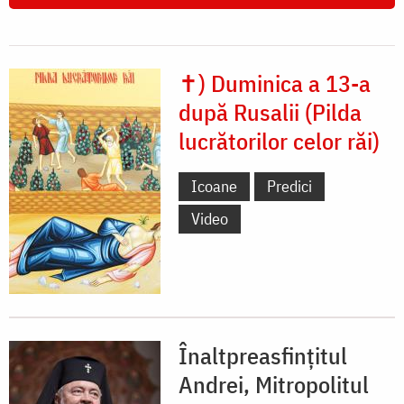
✝) Duminica a 13-a
după Rusalii (Pilda
lucrătorilor celor răi)
Icoane
Predici
Video
Înaltpreasfințitul
Andrei, Mitropolitul