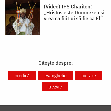
(Video) IPS Chariton:
„Hristos este Dumnezeu și
vrea ca fiii Lui să fie ca El”
Citește despre:
predică
evanghelie
lucrare
trezvie