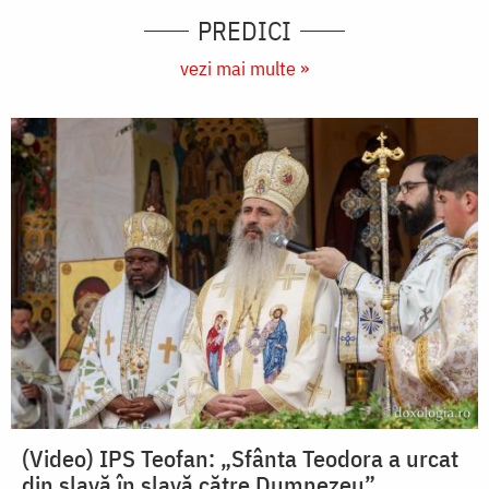
PREDICI
vezi mai multe »
(Video) IPS Teofan: „Sfânta Teodora a urcat
din slavă în slavă către Dumnezeu”