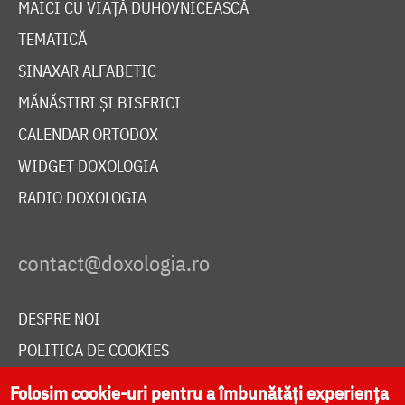
MAICI CU VIAȚĂ DUHOVNICEASCĂ
TEMATICĂ
SINAXAR ALFABETIC
MĂNĂSTIRI ȘI BISERICI
CALENDAR ORTODOX
WIDGET DOXOLOGIA
RADIO DOXOLOGIA
DESPRE NOI
POLITICA DE COOKIES
DONEAZĂ ONLINE PENTRU CATEDRALA NAȚIONALĂ
Folosim cookie-uri pentru a îmbunătăți experiența