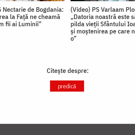
S Nectarie de Bogdania:
(Video) PS Varlaam Plo
ea la Față ne cheamă
„Datoria noastră este
 fii ai Luminii”
pilda vieții Sfântului I
și moștenirea pe care n
o”
Citește despre:
predică