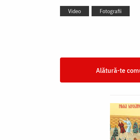
Video
Fotografii
Alătură-te comu