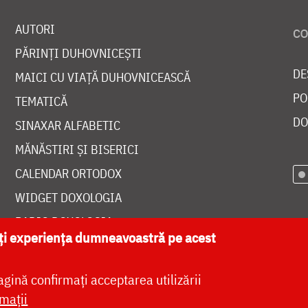
AUTORI
PĂRINȚI DUHOVNICEȘTI
DE
MAICI CU VIAȚĂ DUHOVNICEASCĂ
PO
TEMATICĂ
DO
SINAXAR ALFABETIC
MĂNĂSTIRI ȘI BISERICI
CALENDAR ORTODOX
WIDGET DOXOLOGIA
RADIO DOXOLOGIA
ăți experiența dumneavoastră pe acest
agină confirmați acceptarea utilizării
mații
at de
DOXOLOGIA MEDIA
, Arhiepiscopia Iașilor | 