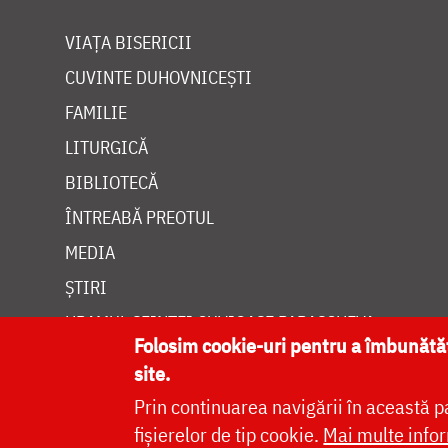
VIAȚA BISERICII
CUVINTE DUHOVNICEȘTI
FAMILIE
LITURGICĂ
BIBLIOTECĂ
ÎNTREABĂ PREOTUL
MEDIA
ȘTIRI
HRAMUL SFINTEI CUVIOASE PARASCHEVA
Folosim cookie-uri pentru a îmbunăt
site.
Prin continuarea navigării în această p
fișierelor de tip cookie.
Mai multe infor
Site dezvolt