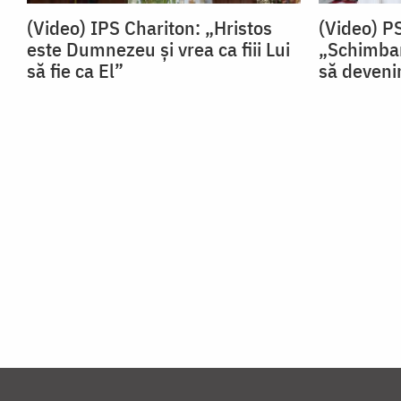
(Video) IPS Chariton: „Hristos
(Video) P
este Dumnezeu și vrea ca fiii Lui
„Schimbar
să fie ca El”
să devenim