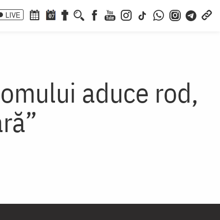
LIVE
07
i omului aduce rod,
ară”