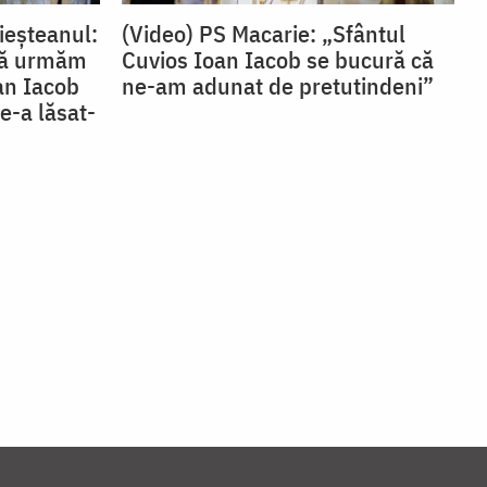
ieșteanul:
(Video) PS Macarie: „Sfântul
 să urmăm
Cuvios Ioan Iacob se bucură că
oan Iacob
ne-am adunat de pretutindeni”
e-a lăsat-