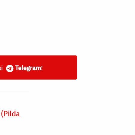
și
Telegram
!
(Pilda