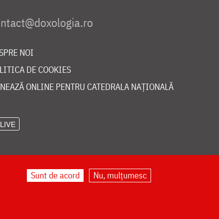
SPRE NOI
LITICA DE COOKIES
NEAZĂ ONLINE PENTRU CATEDRALA NAȚIONALĂ
LIVE
Sunt de acord
Nu, mulțumesc
©
doxologia.ro