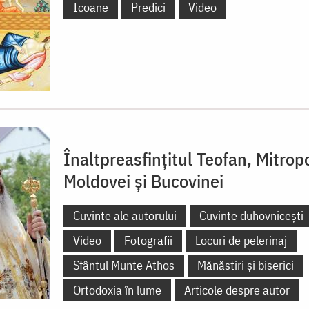
Icoane
Predici
Video
Înaltpreasfințitul Teofan, Mitropo
Moldovei și Bucovinei
Cuvinte ale autorului
Cuvinte duhovnicești
Video
Fotografii
Locuri de pelerinaj
Sfântul Munte Athos
Mănăstiri și biserici
Ortodoxia în lume
Articole despre autor