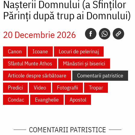
Nașterii Domnului (a Sfinților
Părinți după trup ai Domnului)
20 Decembrie 2026
Canon
Icoane
Locuri de pelerinaj
Sfântul Munte Athos
Mănăstiri și biserici
Articole despre sărbătoare
Comentarii patristice
Predici
Video
Fotografii
Tropar
Condac
Evanghelie
Apostol
COMENTARII PATRISTICE