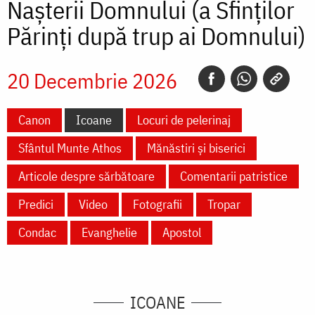
Nașterii Domnului (a Sfinților
Părinți după trup ai Domnului)
20 Decembrie 2026
Canon
Icoane
Locuri de pelerinaj
Sfântul Munte Athos
Mănăstiri și biserici
Articole despre sărbătoare
Comentarii patristice
Predici
Video
Fotografii
Tropar
Condac
Evanghelie
Apostol
ICOANE