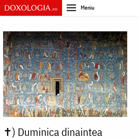
Skip
Meniu
to
main
Main
content
navigation
✝)
Duminica dinaintea