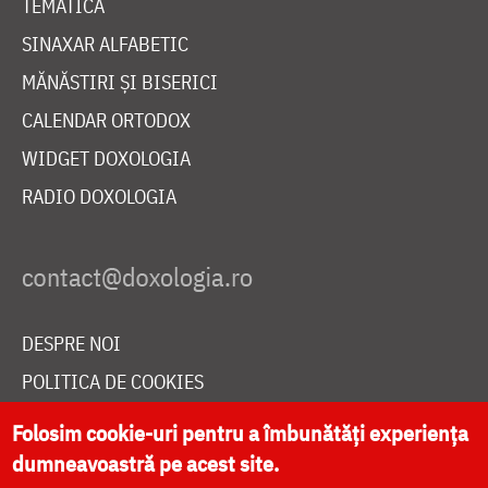
TEMATICĂ
SINAXAR ALFABETIC
MĂNĂSTIRI ȘI BISERICI
CALENDAR ORTODOX
WIDGET DOXOLOGIA
RADIO DOXOLOGIA
DESPRE NOI
POLITICA DE COOKIES
DONEAZĂ ONLINE PENTRU CATEDRALA NAȚIONALĂ
Folosim cookie-uri pentru a îmbunătăți experiența
dumneavoastră pe acest site.