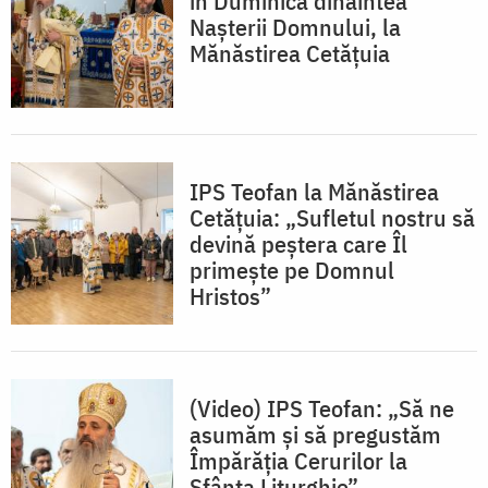
în Duminica dinaintea
Nașterii Domnului, la
Mănăstirea Cetățuia
IPS Teofan la Mănăstirea
Cetățuia: „Sufletul nostru să
devină peștera care Îl
primește pe Domnul
Hristos”
(Video) IPS Teofan: „Să ne
asumăm și să pregustăm
Împărăția Cerurilor la
Sfânta Liturghie”