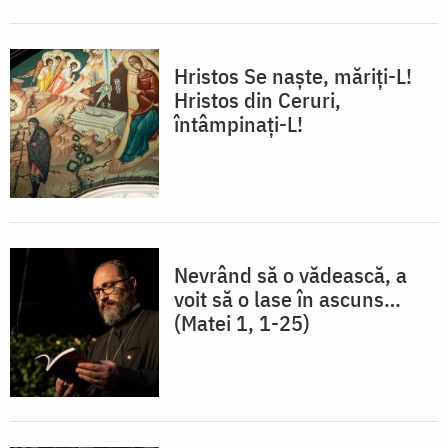
Hristos Se naște, măriți-L!
Hristos din Ceruri,
întâmpinați-L!
Nevrând să o vădească, a
voit să o lase în ascuns…
(Matei 1, 1-25)