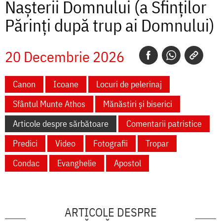
Nașterii Domnului (a Sfinților
Părinți după trup ai Domnului)
20 Decembrie 2026
Canon
Icoane
Locuri de pelerinaj
Sfântul Munte Athos
Mănăstiri și biserici
Articole despre sărbătoare
Comentarii patristice
Predici
Video
Fotografii
Tropar
Condac
Evanghelie
Apostol
ARTICOLE DESPRE