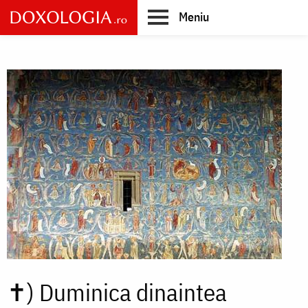
Skip
Meniu
to
main
Main
content
navigation
✝)
Duminica dinaintea