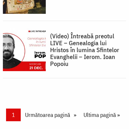
(Video) Întreabă preotul
LIVE – Genealogia lui
Hristos în lumina Sfintelor
Evanghelii – Ierom. Ioan
Popoiu
Paginare
Current page
1
Next page
Următoarea pagină
Last page
Ultima pagină »