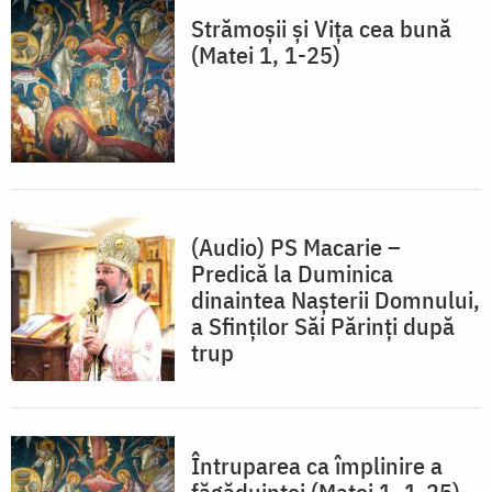
Strămoșii și Vița cea bună
(Matei 1, 1-25)
(Audio) PS Macarie –
Predică la Duminica
dinaintea Nașterii Domnului,
a Sfinților Săi Părinți după
trup
Întruparea ca împlinire a
făgăduinței (Matei 1, 1-25)