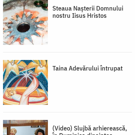
Steaua Nașterii Domnului
nostru Iisus Hristos
Taina Adevărului întrupat
(Video) Slujbă arhierească,