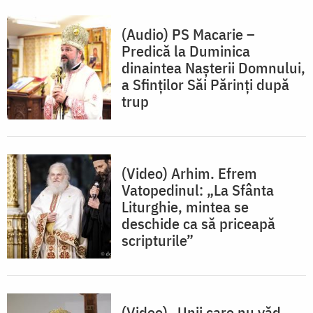
(Audio) PS Macarie –
Predică la Duminica
dinaintea Nașterii Domnului,
a Sfinților Săi Părinți după
trup
(Video) Arhim. Efrem
Vatopedinul: „La Sfânta
Liturghie, mintea se
deschide ca să priceapă
scripturile”
(Video) „Unii care nu văd