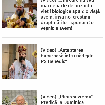
mai departe de orizontul
vieții biologice spun: o viață
avem, însă noi creștinii
dreptmăritori spunem: o
veșnicie avem!"
(Video) „Așteptarea
bucuroasă întru nădejde” –
PS Benedict
(Video) „Plinirea vremii” –
Predică la Duminica