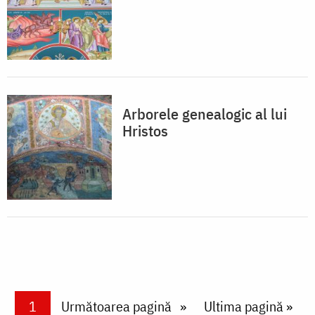
Arborele genealogic al lui
Hristos
Paginare
Current page
1
Next page
Următoarea pagină
Last page
Ultima pagină »