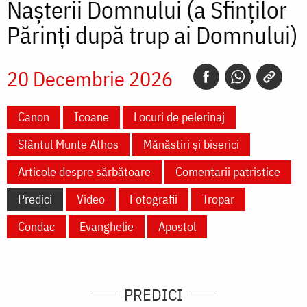
Nașterii Domnului (a Sfinților
Părinți după trup ai Domnului)
20 Decembrie 2026
Canon
Icoane
Locuri de pelerinaj
Sfântul Munte Athos
Mănăstiri și biserici
Articole despre sărbătoare
Comentarii patristice
Predici
Video
Fotografii
Tropar
Condac
Evanghelie
Apostol
PREDICI