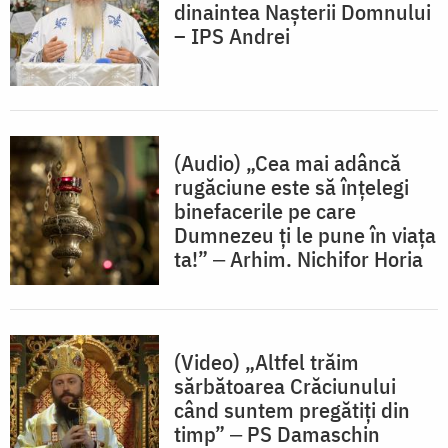
dinaintea Nașterii Domnului
– IPS Andrei
(Audio) „Cea mai adâncă
rugăciune este să înțelegi
binefacerile pe care
Dumnezeu ți le pune în viața
ta!” ‒ Arhim. Nichifor Horia
(Video) „Altfel trăim
sărbătoarea Crăciunului
când suntem pregătiți din
timp” ‒ PS Damaschin