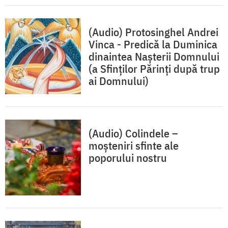
(Audio) Protosinghel Andrei
Vinca - Predică la Duminica
dinaintea Nașterii Domnului
(a Sfinților Părinți după trup
ai Domnului)
(Audio) Colindele –
moşteniri sfinte ale
poporului nostru