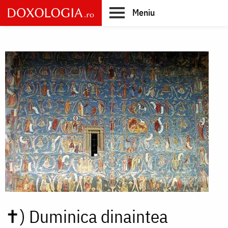
Skip
Meniu
to
main
Main
content
navigation
✝)
Duminica dinaintea