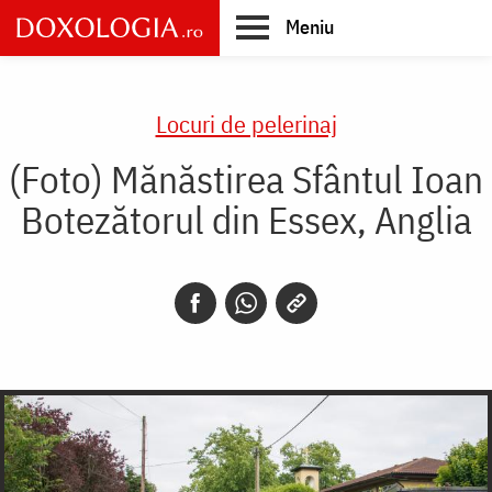
Skip
Meniu
to
main
Main
content
navigation
Locuri de pelerinaj
(Foto) Mănăstirea Sfântul Ioan
Botezătorul din Essex, Anglia