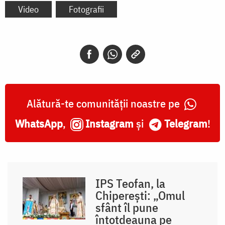
Video
Fotografii
Alătură-te comunității noastre pe
WhatsApp
,
Instagram
și
Telegram
!
IPS Teofan, la
Chiperești: „Omul
sfânt îl pune
întotdeauna pe