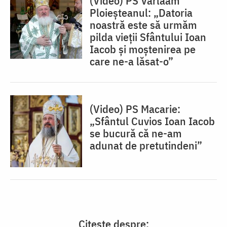
(Video) PS Varlaam
Ploieșteanul: „Datoria
noastră este să urmăm
pilda vieții Sfântului Ioan
Iacob și moștenirea pe
care ne-a lăsat-o”
(Video) PS Macarie:
„Sfântul Cuvios Ioan Iacob
se bucură că ne-am
adunat de pretutindeni”
Citește despre: