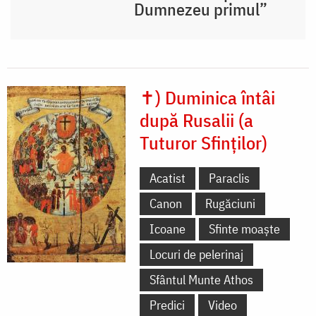
Dumnezeu primul”
✝) Duminica întâi
după Rusalii (a
Tuturor Sfinților)
Acatist
Paraclis
Canon
Rugăciuni
Icoane
Sfinte moaște
Locuri de pelerinaj
Sfântul Munte Athos
Predici
Video