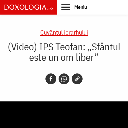
Skip
Meniu
to
main
Main
content
navigation
Cuvântul ierarhului
(Video) IPS Teofan: „Sfântul
este un om liber”