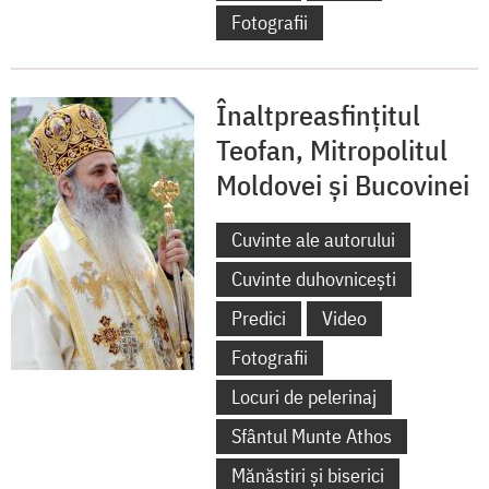
Fotografii
Înaltpreasfințitul
Teofan, Mitropolitul
Moldovei și Bucovinei
Cuvinte ale autorului
Cuvinte duhovnicești
Predici
Video
Fotografii
Locuri de pelerinaj
Sfântul Munte Athos
Mănăstiri și biserici