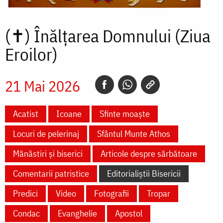
(✝)
Înălțarea Domnului (Ziua
Eroilor)
21 Mai 2026
Acatist
Icoane
Sfinte moaște
Locuri de pelerinaj
Sfântul Munte Athos
Mănăstiri și biserici
Articole despre sărbătoare
Comentarii patristice
Editorialiștii Bisericii
Predici
Video
Fotografii
Tropar
Condac
Evanghelie
Apostol