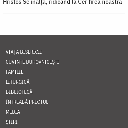
Hristos Se înalță, ridicând la Cer firea noastră
VIAȚA BISERICII
CUVINTE DUHOVNICEȘTI
FAMILIE
LITURGICĂ
BIBLIOTECĂ
ÎNTREABĂ PREOTUL
MEDIA
ȘTIRI