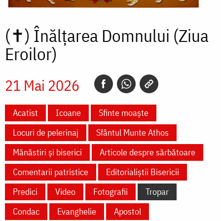
(✝)
Înălțarea Domnului (Ziua
Eroilor)
21 Mai 2026
Acatist
Icoane
Sfinte moaște
Locuri de pelerinaj
Sfântul Munte Athos
Mănăstiri și biserici
Articole despre sărbătoare
Comentarii patristice
Editorialiștii Bisericii
Predici
Video
Fotografii
Tropar
Condac
Evanghelie
Apostol