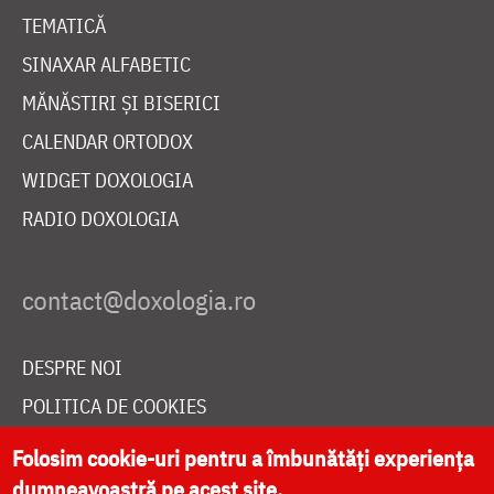
TEMATICĂ
SINAXAR ALFABETIC
MĂNĂSTIRI ȘI BISERICI
CALENDAR ORTODOX
WIDGET DOXOLOGIA
RADIO DOXOLOGIA
DESPRE NOI
POLITICA DE COOKIES
DONEAZĂ ONLINE PENTRU CATEDRALA NAȚIONALĂ
Folosim cookie-uri pentru a îmbunătăți experiența
dumneavoastră pe acest site.