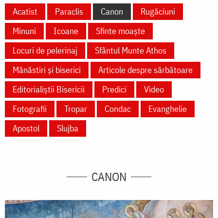
Acatist
Paraclis
Canon
Rugăciuni
Minuni
Icoane
Sfinte moaște
Locuri de pelerinaj
Sfântul Munte Athos
Mănăstiri și biserici
Articole despre sărbătoare
Editorialiștii Bisericii
Predici
Video
Fotografii
Tropar
Condac
Evanghelie
Apostol
Slujba
CANON