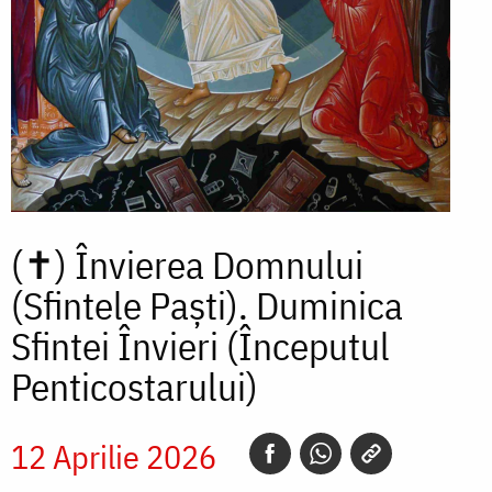
(✝)
Învierea Domnului
(Sfintele Paști). Duminica
Sfintei Învieri (Începutul
Penticostarului)
12 Aprilie 2026