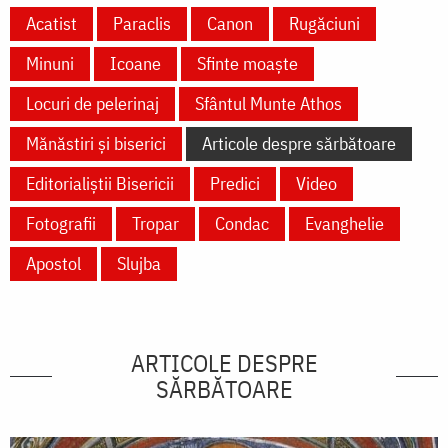
Acatist
Paraclis
Canon
Rugăciuni
Minuni
Icoane
Sfinte moaște
Locuri de pelerinaj
Sfântul Munte Athos
Mănăstiri și biserici
Articole despre sărbătoare
Editorialiștii Bisericii
Predici
Video
Fotografii
Tropar
Condac
Evanghelie
Apostol
Slujba
ARTICOLE DESPRE
SĂRBĂTOARE