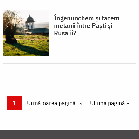
Îngenunchem și facem
metanii între Paști și
Rusalii?
Paginare
Current page
1
Next page
Următoarea pagină
Last page
Ultima pagină »