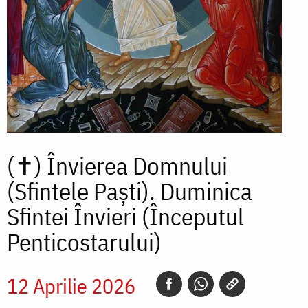
(✝)
Învierea Domnului
(Sfintele Paști). Duminica
Sfintei Învieri (Începutul
Penticostarului)
12 Aprilie 2026