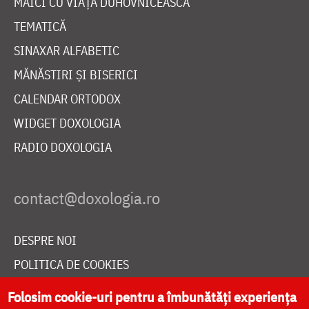
MAICI CU VIAȚĂ DUHOVNICEASCĂ
TEMATICĂ
SINAXAR ALFABETIC
MĂNĂSTIRI ȘI BISERICI
CALENDAR ORTODOX
WIDGET DOXOLOGIA
RADIO DOXOLOGIA
DESPRE NOI
POLITICA DE COOKIES
DONEAZĂ ONLINE PENTRU CATEDRALA NAȚIONALĂ
Folosim cookie-uri pentru a îmbunătăți experiența