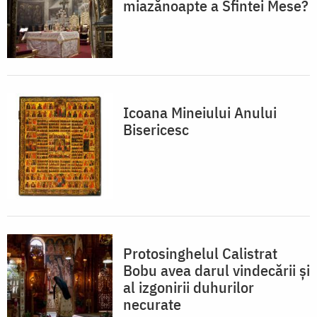
miazănoapte a Sfintei Mese?
Icoana Mineiului Anului
Bisericesc
Protosinghelul Calistrat
Bobu avea darul vindecării și
al izgonirii duhurilor
necurate