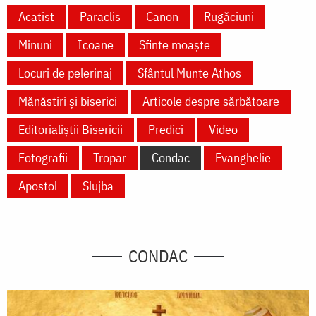
Acatist
Paraclis
Canon
Rugăciuni
Minuni
Icoane
Sfinte moaște
Locuri de pelerinaj
Sfântul Munte Athos
Mănăstiri și biserici
Articole despre sărbătoare
Editorialiștii Bisericii
Predici
Video
Fotografii
Tropar
Condac
Evanghelie
Apostol
Slujba
CONDAC