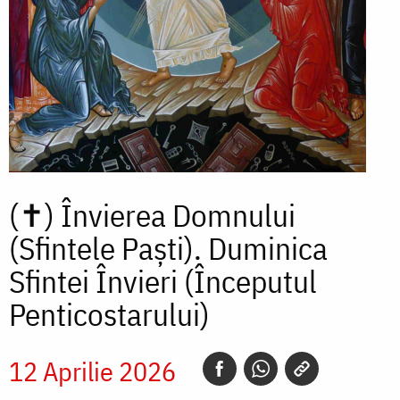
(✝)
Învierea Domnului
(Sfintele Paști). Duminica
Sfintei Învieri (Începutul
Penticostarului)
12 Aprilie 2026