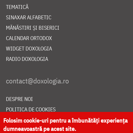
TEMATICĂ
SINAXAR ALFABETIC
MĂNĂSTIRI ȘI BISERICI
CALENDAR ORTODOX
WIDGET DOXOLOGIA
RADIO DOXOLOGIA
DESPRE NOI
POLITICA DE COOKIES
DONEAZĂ ONLINE PENTRU CATEDRALA NAȚIONALĂ
Folosim cookie-uri pentru a îmbunătăți experiența
dumneavoastră pe acest site.