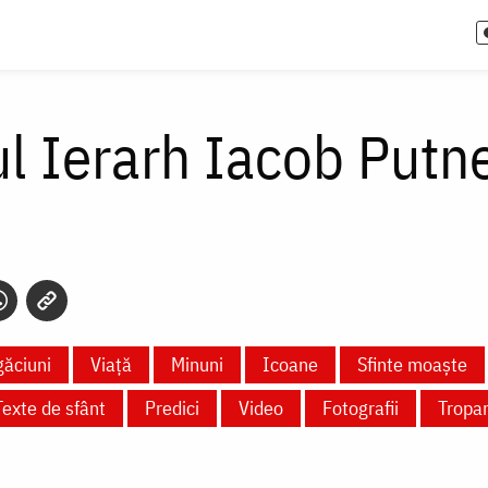
l Ierarh Iacob Putne
ăciuni
Viață
Minuni
Icoane
Sfinte moaște
Texte de sfânt
Predici
Video
Fotografii
Tropa