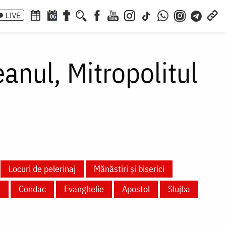
LIVE
06
anul, Mitropolitul
Locuri de pelerinaj
Mănăstiri și biserici
r
Condac
Evanghelie
Apostol
Slujba