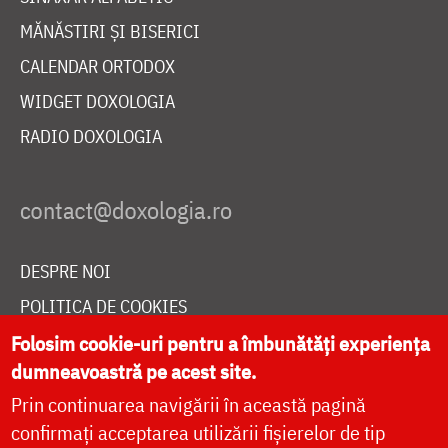
MĂNĂSTIRI ȘI BISERICI
CALENDAR ORTODOX
WIDGET DOXOLOGIA
RADIO DOXOLOGIA
DESPRE NOI
POLITICA DE COOKIES
DONEAZĂ ONLINE PENTRU CATEDRALA NAȚIONALĂ
Folosim cookie-uri pentru a îmbunătăți experiența
dumneavoastră pe acest site.
Prin continuarea navigării în această pagină
LIVE
confirmați acceptarea utilizării fișierelor de tip