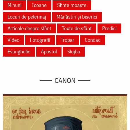
Minuni
Icoane
Sfinte moaște
Locuri de pelerinaj
Mănăstiri și biserici
Articole despre sfânt
Texte de sfânt
Predici
Video
Fotografii
Tropar
Condac
Evanghelie
Apostol
Slujba
CANON