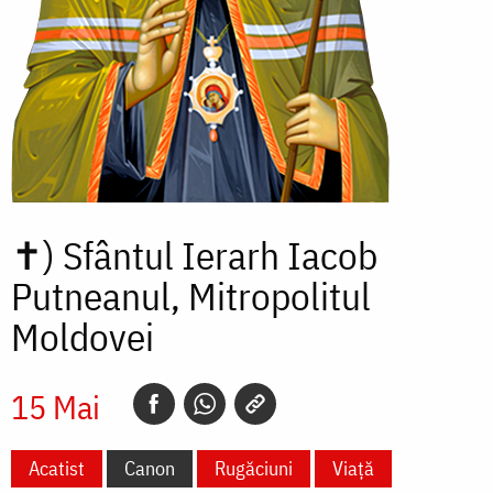
✝)
Sfântul Ierarh Iacob
Putneanul, Mitropolitul
Moldovei
15 Mai
Acatist
Canon
Rugăciuni
Viață