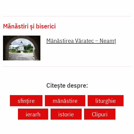
Mănăstiri și biserici
Mănăstirea Văratec – Neamț
Citește despre:
sfinţire
mănăstire
liturghie
ierarh
istorie
Clipuri