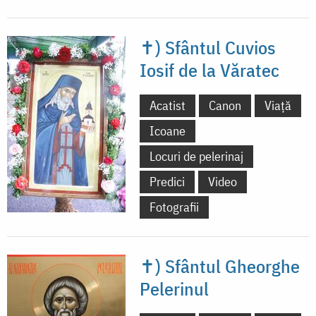
✝) Sfântul Cuvios
Iosif de la Văratec
Acatist
Canon
Viață
Icoane
Locuri de pelerinaj
Predici
Video
Fotografii
✝) Sfântul Gheorghe
Pelerinul