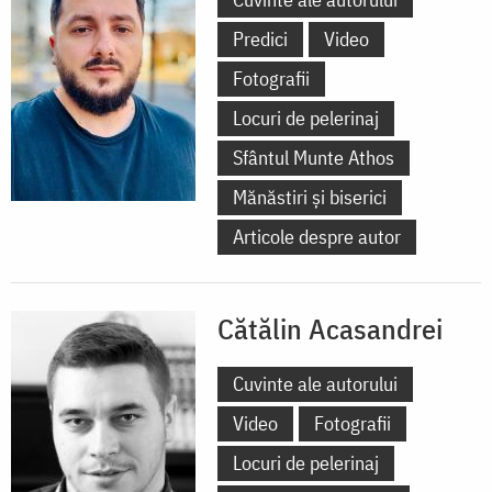
Predici
Video
Fotografii
Locuri de pelerinaj
Sfântul Munte Athos
Mănăstiri și biserici
Articole despre autor
Cătălin Acasandrei
Cuvinte ale autorului
Video
Fotografii
Locuri de pelerinaj