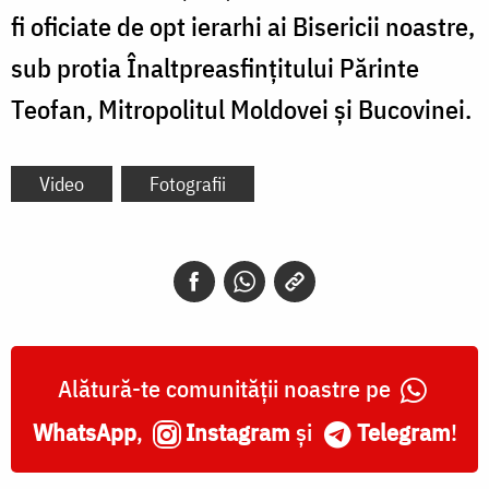
fi oficiate de opt ierarhi ai Bisericii noastre,
sub protia Înaltpreasfințitului Părinte
Teofan, Mitropolitul Moldovei și Bucovinei.
Video
Fotografii
Alătură-te comunității noastre pe
WhatsApp
,
Instagram
și
Telegram
!