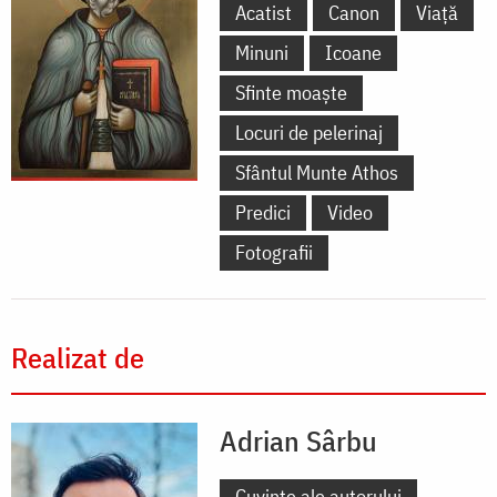
Acatist
Canon
Viață
Minuni
Icoane
Sfinte moaște
Locuri de pelerinaj
Sfântul Munte Athos
Predici
Video
Fotografii
Realizat de
Adrian Sârbu
Cuvinte ale autorului