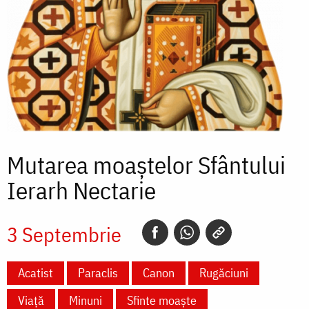
Mutarea moaștelor Sfântului
Ierarh Nectarie
3 Septembrie
Acatist
Paraclis
Canon
Rugăciuni
Viață
Minuni
Sfinte moaște