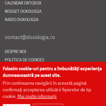
CALENDAR ORTODOX
WIDGET DOXOLOGIA
RADIO DOXOLOGIA
DESPRE NOI
POLITICA DE COOKIES
DONEAZĂ ONLINE PENTRU CATEDRALA NAȚIONALĂ
Folosim cookie-uri pentru a îmbunătăți experiența
dumneavoastră pe acest site.
Prin continuarea navigării în această pagină
LIVE
confirmați acceptarea utilizării fișierelor de tip
cookie.
Mai multe informații