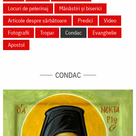
Locuri de pelerinaj
Mănăstiri și biserici
Articole despre sărbătoare
Predici
Video
Fotografii
Tropar
Condac
Evanghelie
Apostol
CONDAC