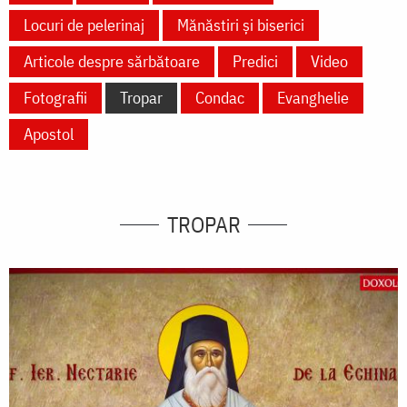
Locuri de pelerinaj
Mănăstiri și biserici
Articole despre sărbătoare
Predici
Video
Fotografii
Tropar
Condac
Evanghelie
Apostol
TROPAR