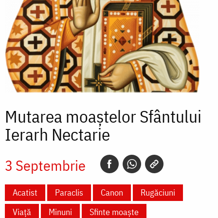
Mutarea moaștelor Sfântului
Ierarh Nectarie
3 Septembrie
Acatist
Paraclis
Canon
Rugăciuni
Viață
Minuni
Sfinte moaște