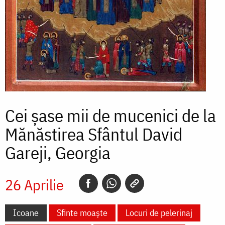
Cei șase mii de mucenici de la
Mănăstirea Sfântul David
Gareji, Georgia
26 Aprilie
Icoane
Sfinte moaște
Locuri de pelerinaj