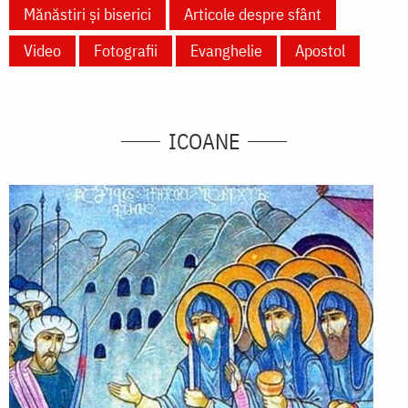
Mănăstiri și biserici
Articole despre sfânt
Video
Fotografii
Evanghelie
Apostol
ICOANE