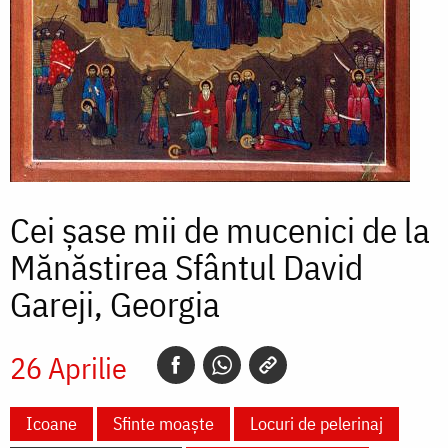
Cei șase mii de mucenici de la
Mănăstirea Sfântul David
Gareji, Georgia
26 Aprilie
Icoane
Sfinte moaște
Locuri de pelerinaj