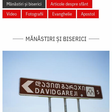
Mănăstiri și biserici
Articole despre sfânt
Video
Fotografii
Evanghelie
Apostol
MĂNĂSTIRI ȘI BISERICI