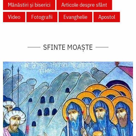
Mănăstiri și biserici
Articole despre sfânt
Video
Fotografii
Evanghelie
Apostol
SFINTE MOAȘTE