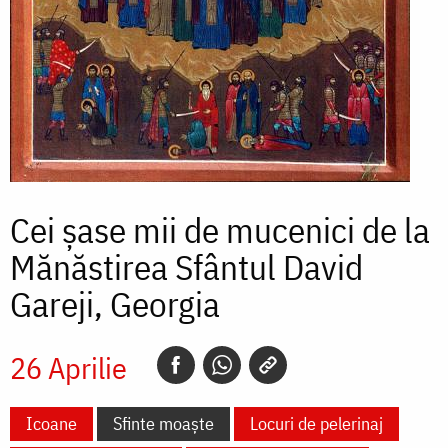
Cei șase mii de mucenici de la
Mănăstirea Sfântul David
Gareji, Georgia
26 Aprilie
Icoane
Sfinte moaște
Locuri de pelerinaj