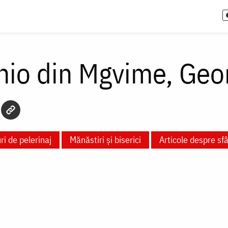
hio din Mgvime, Geo
ri de pelerinaj
Mănăstiri și biserici
Articole despre sf