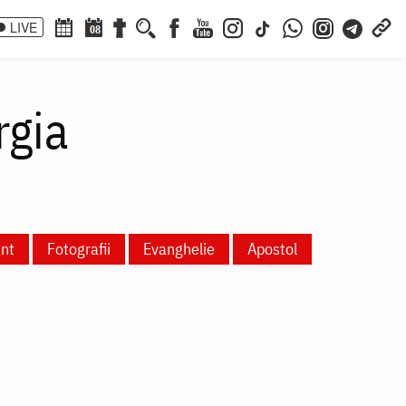
LIVE
08
rgia
ânt
Fotografii
Evanghelie
Apostol