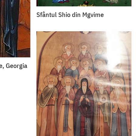
Sfântul Shio din Mgvime
e, Georgia