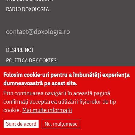
RADIO DOXOLOGIA
DESPRE NOI
POLITICA DE COOKIES
DONEAZĂ ONLINE PENTRU CATEDRALA NAȚIONALĂ
Folosim cookie-uri pentru a îmbunătăți experiența
dumneavoastră pe acest site.
Prin continuarea navigării în această pagină
LIVE
confirmați acceptarea utilizării fișierelor de tip
cookie.
Mai multe informații
Site dezvoltat de
DOXOLOGIA MEDIA
,
Sunt de acord
Nu, mulțumesc
Arhiepiscopia Iașilor | ©
doxologia.ro