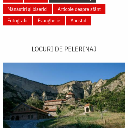
Mănăstiri și biserici
Articole despre sfânt
Fotografii
Evanghelie
Apostol
LOCURI DE PELERINAJ