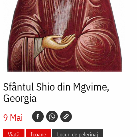
Sfântul Shio din Mgvime,
Georgia
9 Mai
Viață
Icoane
Locuri de pelerinaj