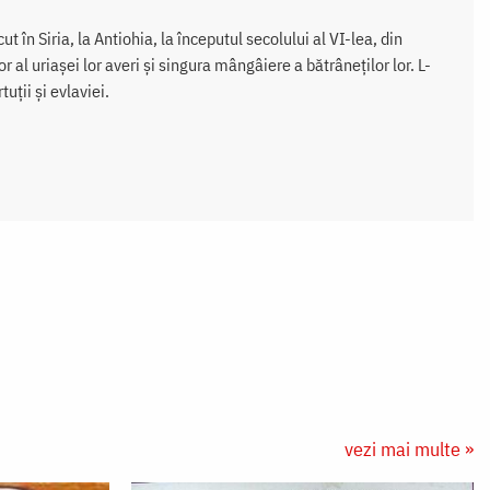
t în Siria, la Antiohia, la începutul secolului al VI-lea, din
r al uriașei lor averi și singura mângâiere a bătrâneților lor. L-
uții și evlaviei.
vezi mai multe »