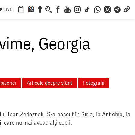
LIVE
07
gvime, Georgia
biserici
Articole despre sfânt
Fotografii
lui Ioan Zedazneli. S-a născut în Siria, la Antiohia, la
ți, care nu mai aveau alți copii.