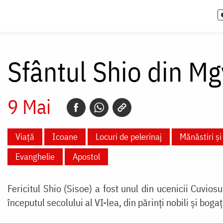
Sfântul Shio din M
9 Mai
Viață
Icoane
Locuri de pelerinaj
Mănăstiri și 
Evanghelie
Apostol
Fericitul Shio (Sisoe) a fost unul din ucenicii Cuviosu
începutul secolului al VI-lea, din părinți nobili și boga