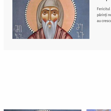
Fericitul
părinți n
au crescu