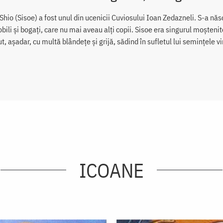
 Shio (Sisoe) a fost unul din ucenicii Cuviosului Ioan Zedazneli. S-a născu
obili și bogați, care nu mai aveau alți copii. Sisoe era singurul moștenito
t, așadar, cu multă blândețe și grijă, sădind în sufletul lui semințele virt
ICOANE