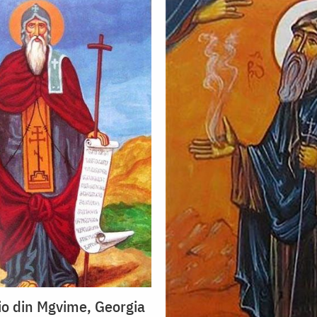
io din Mgvime, Georgia